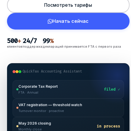
Посмотреть тарифы
Начать сейчас
500
24/7
99
+
%
клиентов
поддержка
деклараций принимается FTA с первого раза
QuickTax Accounting Assistant
Corporate Tax Report
filed ✓
FTA · Annual
VAT registration — threshold watch
Turnover monitor · proactive
May 2026 closing
in process
Monthly close