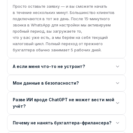
Просто оставьте заявку — и вы сможете начать
в течение нескольких минут. Большинство клиентов
подключаются в тот же день. После 15-минутного
звонка в WhatsApp для настройки мы активируем
пробный период, вы загружаете то,
что у вас уже есть, а мы берём на себя текущий
налоговый цикл. Полный переход от прежнего
бухгалтера обычно занимает 5 рабочих дней.
А если меня что-то не устроит?
Мы гарантируем 100% соблюдение сроков подачи —
Мои данные в безопасности?
или вернём деньги. А для тарифов Expert-Led
мы компенсируем и штрафы, полученные за период
Да, мы серьёзно относимся к безопасности. Данные
годовой подписки (хотя уверены, что их не будет).
Разве ИИ вроде ChatGPT не может вести мой
каждого клиента хранятся в отдельной
Отменить подписку можно в любой момент пробного
учёт?
зашифрованной базе в дата-центрах ЕС/ОАЭ, доступ
периода — без привязки карты, а сменить тариф
есть только у бухгалтеров, закреплённых
или остановиться — одним сообщением в WhatsApp.
ChatGPT объясняет налоги в общих чертах.
за вашим делом, и ведутся полные журналы аудита.
Почему не нанять бухгалтера-фрилансера?
Он не знает ваш TRN, вашу юрисдикцию, частоту
Наше программное обеспечение сертифицировано
подачи отчётности или что в ваших выписках за этот
Федеральной налоговой службой ОАЭ (FTA),