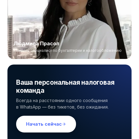
Людмила Прасол
Главный специалист по бухгалтерии и налогообложению
Людмила Прасол
Главный специалист по бухгалтерии
Ваша персональная налоговая
и налогообложению
команда
Всегда на расстоянии одного сообщения
в WhatsApp — без тикетов, без ожидания.
Начать сейчас