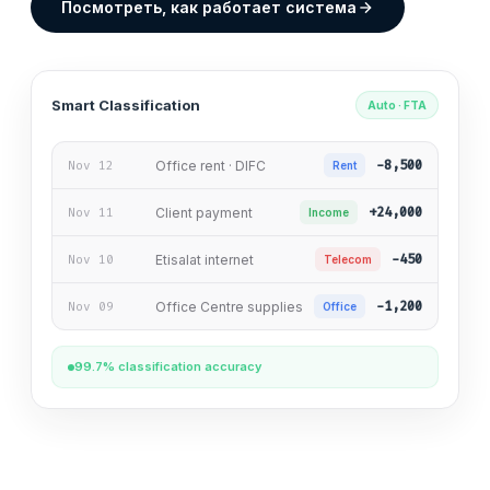
Посмотреть, как работает система
Smart Classification
Auto · FTA
−8,500
Nov 12
Office rent · DIFC
Rent
+24,000
Nov 11
Client payment
Income
−450
Nov 10
Etisalat internet
Telecom
−1,200
Nov 09
Office Centre supplies
Office
99.7% classification accuracy