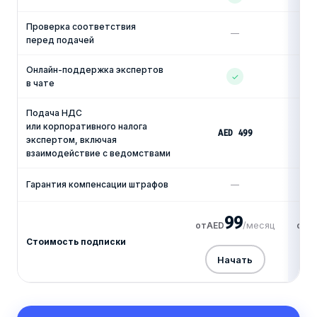
Проверка соответствия
—
перед подачей
Онлайн-поддержка экспертов
✓
в чате
Подача НДС
или корпоративного налога
AED 499
экспертом, включая
взаимодействие с ведомствами
Гарантия компенсации штрафов
—
99
/месяц
от
AED
от
A
Стоимость подписки
Начать