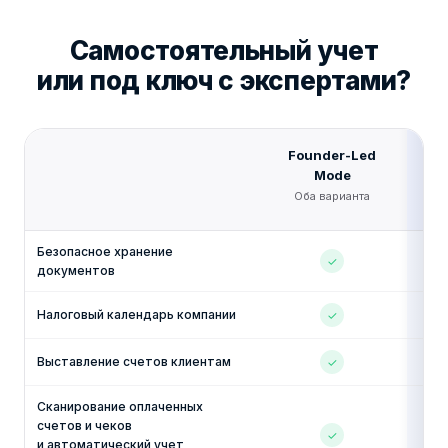
Самостоятельный учет
или под ключ с
экспертами?
Founder-Led
Exp
Mode
Д
БЕ
Оба варианта
Безопасное хранение
✓
документов
Налоговый календарь компании
✓
Выставление счетов клиентам
✓
Сканирование оплаченных
счетов и чеков
✓
и автоматический учет