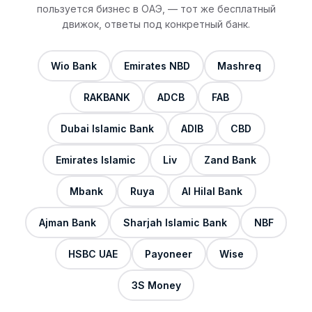
пользуется бизнес в ОАЭ, — тот же бесплатный
движок, ответы под конкретный банк.
Wio Bank
Emirates NBD
Mashreq
RAKBANK
ADCB
FAB
Dubai Islamic Bank
ADIB
CBD
Emirates Islamic
Liv
Zand Bank
Mbank
Ruya
Al Hilal Bank
Ajman Bank
Sharjah Islamic Bank
NBF
HSBC UAE
Payoneer
Wise
3S Money