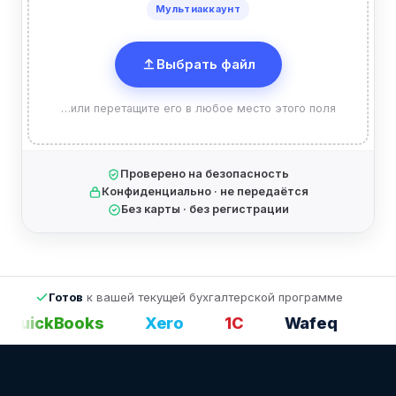
Мультиаккаунт
Выбрать файл
…или перетащите его в любое место этого поля
Проверено на безопасность
Конфиденциально · не передаётся
Без карты · без регистрации
Готов
к вашей текущей бухгалтерской программе
QuickBooks
Xero
1С
Wafeq
Exc