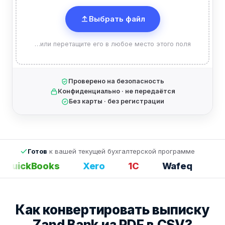
Выбрать файл
…или перетащите его в любое место этого поля
Проверено на безопасность
Конфиденциально · не передаётся
Без карты · без регистрации
Готов
к вашей текущей бухгалтерской программе
QuickBooks
Xero
1С
Wafeq
Exc
Как конвертировать выписку
Zand Bank из PDF в CSV?