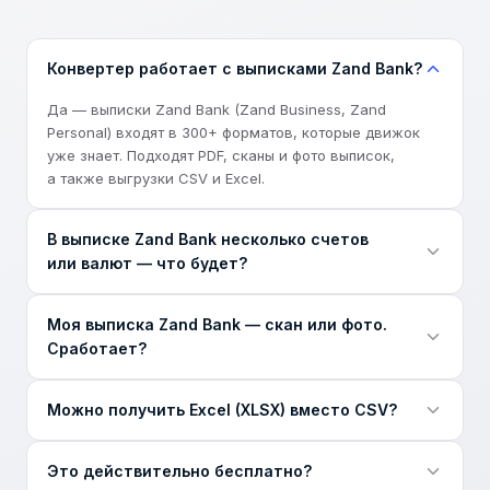
Конвертер работает с выписками Zand Bank?
Да — выписки Zand Bank (Zand Business, Zand
Personal) входят в 300+ форматов, которые движок
уже знает. Подходят PDF, сканы и фото выписок,
а также выгрузки CSV и Excel.
В выписке Zand Bank несколько счетов
или валют — что будет?
Движок находит в файле каждый счёт и валюту,
Моя выписка Zand Bank — скан или фото.
автоматически разделяет выписку и помечает
Сработает?
каждую строку в итоговом CSV — ничего
не смешается.
Да. Движок читает PDF без текстового слоя, сканы
Можно получить Excel (XLSX) вместо CSV?
и фото с телефона, а затем прогоняет каждую строку
через те же проверки точности, что и для цифрового
Конвертер отдаёт чистый CSV — универсальный
PDF.
Это действительно бесплатно?
формат, который в один клик открывается в Excel