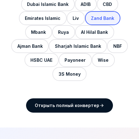
Dubai Islamic Bank
ADIB
CBD
Emirates Islamic
Liv
Zand Bank
Mbank
Ruya
Al Hilal Bank
Ajman Bank
Sharjah Islamic Bank
NBF
HSBC UAE
Payoneer
Wise
3S Money
Открыть полный конвертер