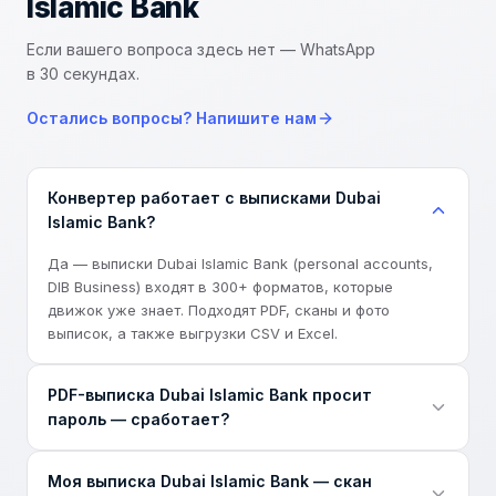
Islamic Bank
Если вашего вопроса здесь нет — WhatsApp
в 30 секундах.
Остались вопросы? Напишите нам
Конвертер работает с выписками Dubai
Islamic Bank?
Да — выписки Dubai Islamic Bank (personal accounts,
DIB Business) входят в 300+ форматов, которые
движок уже знает. Подходят PDF, сканы и фото
выписок, а также выгрузки CSV и Excel.
PDF-выписка Dubai Islamic Bank просит
пароль — сработает?
Да. Dubai Islamic Bank защищает электронные выписки
Моя выписка Dubai Islamic Bank — скан
паролем. Введите пароль банка при загрузке —