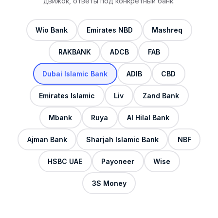
движок, ответы под конкретный банк.
Wio Bank
Emirates NBD
Mashreq
RAKBANK
ADCB
FAB
Dubai Islamic Bank
ADIB
CBD
Emirates Islamic
Liv
Zand Bank
Mbank
Ruya
Al Hilal Bank
Ajman Bank
Sharjah Islamic Bank
NBF
HSBC UAE
Payoneer
Wise
3S Money