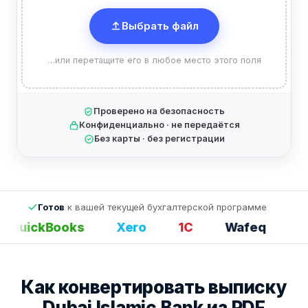
Выбрать файл
…или перетащите его в любое место этого поля
Проверено на безопасность
Конфиденциально · не передаётся
Без карты · без регистрации
Готов
к вашей текущей бухгалтерской программе
QuickBooks
Xero
1С
Wafeq
Exc
Как конвертировать выписку
Dubai Islamic Bank из PDF