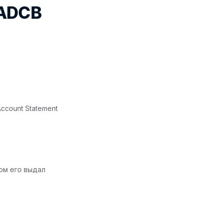
 ADCB
ccount Statement
ком его выдал