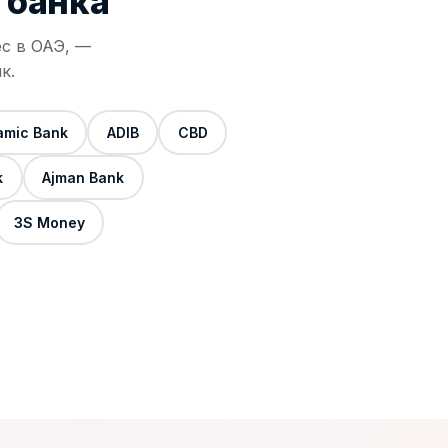
 банка
ес в ОАЭ, —
к.
lamic Bank
ADIB
CBD
k
Ajman Bank
3S Money