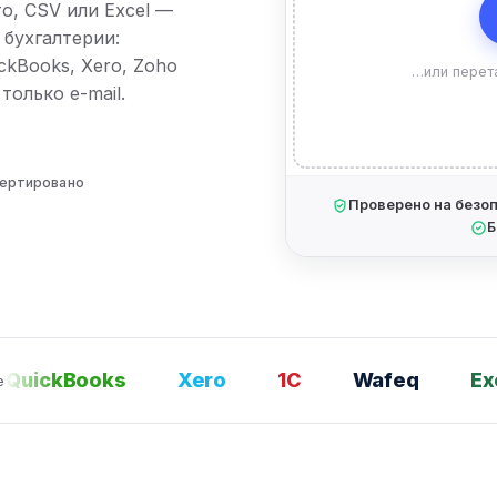
о, CSV или Excel —
 бухгалтерии:
ckBooks, Xero, Zoho
…или перет
только e-mail.
вертировано
Проверено на безо
Б
ickBooks
Xero
1С
Wafeq
Excel
е