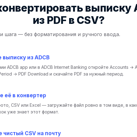
конвертировать выписку
из PDF в CSV?
и шага — без форматирования и ручного ввода.
е выписку из ADCB
ии ADCB app или в ADCB Internet Banking откройте Accounts → A
 Period → PDF Download и скачайте PDF за нужный период.
е её в конвертер
 фото, CSV или Excel — загружайте файл ровно в том виде, в ка
ок уже знает этот формат.
 чистый CSV на почту