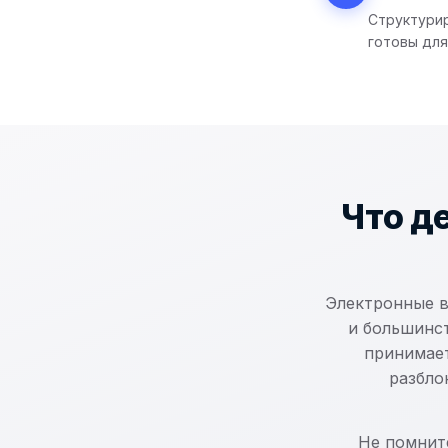
Структурир
готовы для
Что д
Электронные 
и большинс
принимает
разбло
Не помните