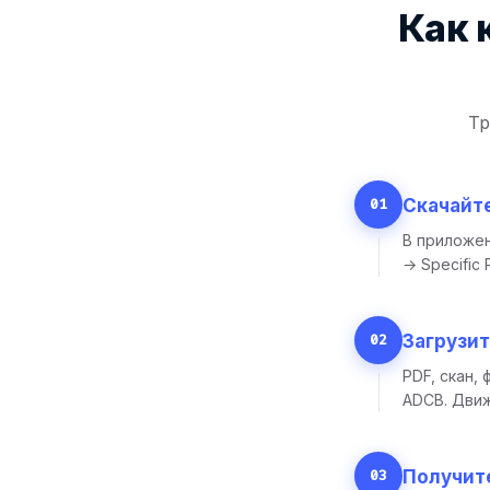
Как 
Тр
01
Скачайт
В приложен
→ Specific
02
Загрузит
PDF, скан,
ADCB. Движ
03
Получите