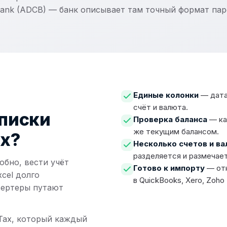
Bank (ADCB) — банк описывает там точный формат пар
Единые колонки
— дата,
счёт и валюта.
писки
Проверка баланса
— ка
же текущим балансом.
ax?
Несколько счетов и в
разделяется и размечае
обно, вести учёт
Готово к импорту
— отк
cel долго
в QuickBooks, Xero, Zoho
вертеры путают
Tax, который каждый