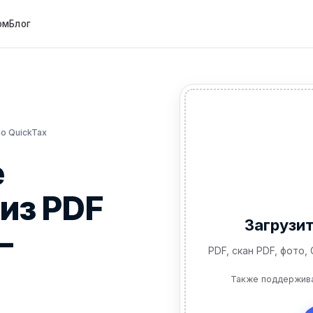
ом
Блог
о QuickTax
е
из PDF
Загрузи
—
PDF, скан PDF, фото,
Также поддержив