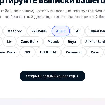
ртируйте выписки
вашего
гайды по банкам, которыми реально пользуется бизн
от же бесплатный движок, ответы под конкретный бан
Mashreq
RAKBANK
ADCB
FAB
Dubai Is
Liv
Zand Bank
Mbank
Ruya
Al Hilal Ban
amic Bank
NBF
HSBC UAE
Payoneer
Wise
Открыть полный конвертер