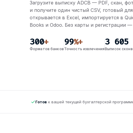
Загрузите выписку ADCB — PDF, скан, фот
и получите один чистый CSV, готовый для
открывается в Excel, импортируется в Qui
Books и Odoo. Без карты и регистрации — 
300
99
3 605
+
%+
Форматов банков
Точность извлечения
Выписок скон
odoo
Zoho Books
Qu
Готов
к вашей текущей бухгалтерской программ