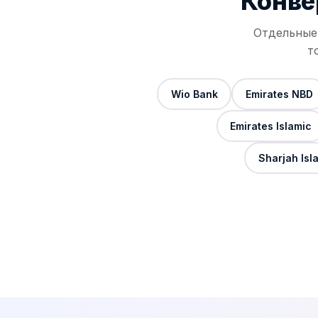
Конве
Отдельные 
т
Wio Bank
Emirates NBD
Emirates Islamic
Sharjah Isl