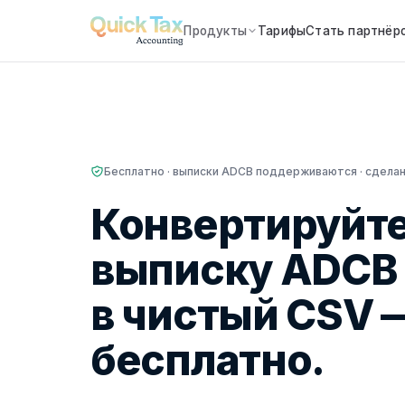
Продукты
Тарифы
Стать партнёр
Бесплатно · выписки ADCB поддерживаются · сделан
Конвертируйт
выписку ADCB 
в чистый CSV 
бесплатно.