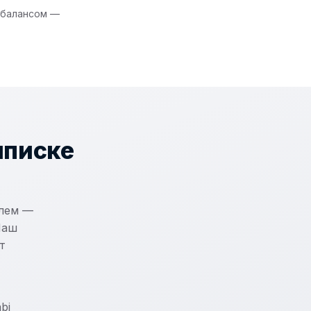
 балансом —
ыписке
лем —
Наш
т
bi