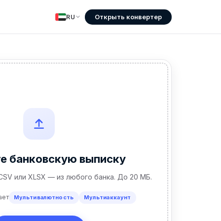
Открыть конвертер
RU
те банковскую выписку
 CSV или XLSX — из любого банка. До 20 МБ.
ает
Мультивалютность
Мультиаккаунт