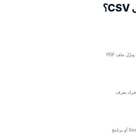
في NBF Direct / NBF Connect، افتح Accounts → Statements → choose the period ونزّل ملف PDF
E — ارفع الملف كما أصدره NBF تماماً. المحرك يعرف
معاملات منظمة بالتواريخ والمدين والدائن والرصيد الجاري — جاهزة لـ Excel و Google Sheets أو برنامج