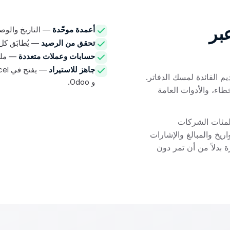
حويل كشوف NBF عبر
أعمدة موحّدة
— التاريخ والوصف
تحقق من الرصيد
— يُطابَق كل
حسابات وعملات متعددة
— ملف PDF واحد بعدة حسابات يُقسَّم
جاهز للاستيراد
يد للقراءة، عديم الفائدة لمسك الدفاتر.
و Odoo.
 ومحفوفة بالأخطاء، والأدوات العامة
المحوّل هو محرك الإنتاج الذي تشغّله QuickTax لمئات الشركات
يخ والمبالغ والإشارات
 بدلاً من أن تمر دون