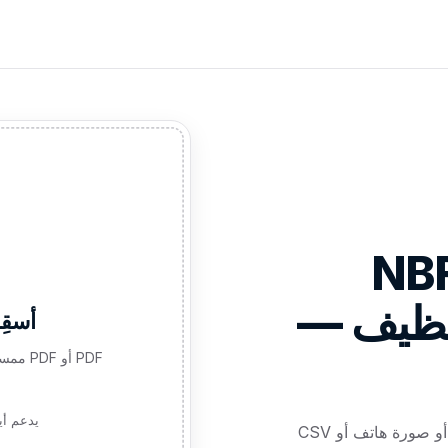
ل كشف حساب NBF
أسق
يدعم أيض
ارفع كشف حساب NBF — PDF أو صورة ممسوحة أو صورة هاتف أو CSV