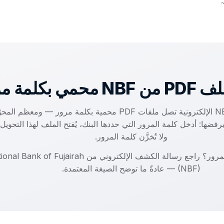
.
حمي بكلمة مرور؟
بعض كشوف NBF الإلكترونية تصل ملفات PDF محمية بكلمة مرور — ومعظم ال
 يرفضها: أدخل كلمة المرور التي حددها البنك، يُفتح الملف لهذا التحوي
ولا تُخزَّن كلمة المرور.
لا تعرف كلمة المرور؟ راجع رسالة الكشف الإلكتروني من ank of Fujairah
(NBF) — عادةً ما توضح الصيغة المعتمدة.