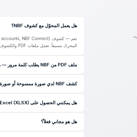
هل يعمل المحوّل مع كشوف NBF؟
.
المحرك مسبقاً. تعمل ملفات PDF والكشوف الممسوحة والمصوّرة وملفات CSV و Excel.
ملف PDF من NBF يطلب كلمة مرور — هل سيعمل؟
نعم. إذا كان ملف NBF محمياً
كشف NBF لدي صورة ممسوحة أو صورة هاتف — هل سيعمل؟
المحوّل الملف لهذا التحويل فقط ولا يخزّنها.
نعم. يقرأ المحرك م
هل يمكنني الحصول على Excel (XLSX) بدل CSV؟
الدقة صفاً بصف كما مع أي PDF رقمي.
هل هو مجاني فعلاً؟
فاحفظ الملف من Excel.