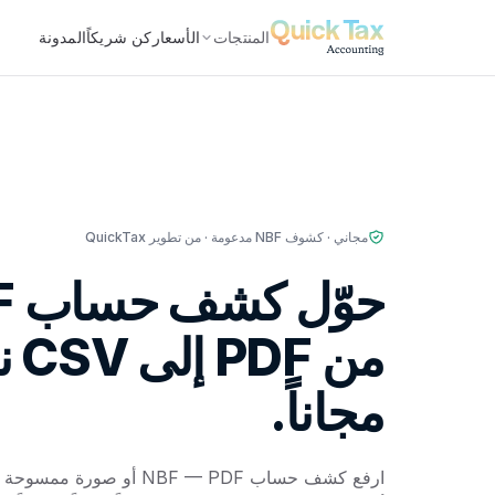
المنتجات
الأسعار
كن شريكاً
المدونة
مجاني · كشوف NBF مدعومة · من تطوير QuickTax
حوّ
من PDF إلى CSV نظيف —
مجاناً.