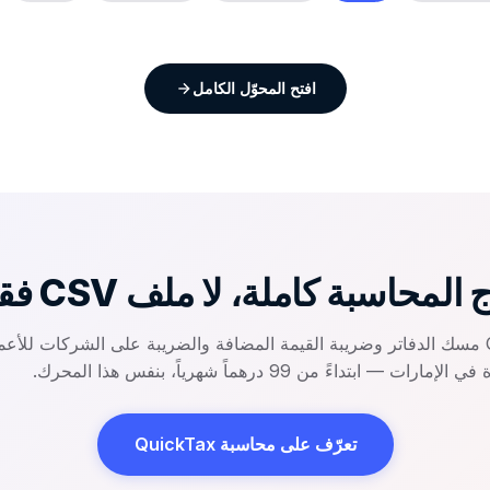
افتح المحوّل الكامل
 المحاسبة كاملة، لا ملف CSV فقط؟
تدير QuickTax مسك الدفاتر وضريبة القيمة المضافة والضريبة على الشركات للأع
مارات — ابتداءً من 99 درهماً شهرياً، بنفس هذا المحرك.
تعرّف على محاسبة QuickTax