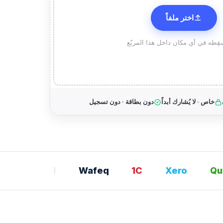
اختر ملفاً
قِطه في أي مكان داخل هذا المربّع
خاص · لا يُشارك أبداً
دون بطاقة · دون تسجيل
Excel
Wafeq
1С
Xero
Quic