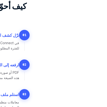
كيف أحوّل كشف
01
نزّل كشف ال
للفترة المطلوب
02
ارفعه إلى ال
هذه الصيغة مسب
03
استلم ملف CSV النظيف عبر البريد