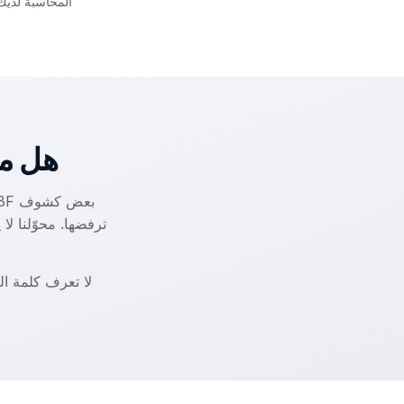
المحاسبة لديك
هل ملف PDF من NBF م
ترفضها. محوّلنا لا