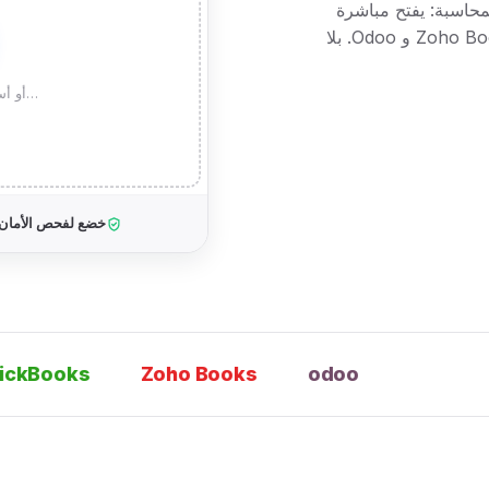
يفاً وجاهزاً للمحاسبة: يفتح مباشرة
في Excel ويُستورد إلى QuickBooks و Xero و Zoho Books و Odoo. بلا
…أو أس
خضع لفحص الأمان
kBooks
Zoho Books
odoo