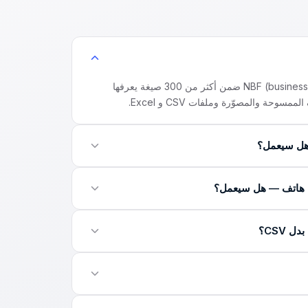
نعم — كشوف NBF (business accounts, NBF Connect) ضمن أكثر من 300 صيغة يعرفها
 بكلمة مرور، أدخل كلمة المرور التي حددها البنك عند الرفع — يفتح
لفات PDF الصورية والمستندات الممسوحة وصور الهاتف، ثم يجري نفس فحوص
يسلّم المحوّل ملف CSV نظيفاً — الصيغة العالمية التي تفتح مباشرة في Excel و Google Sheets
بنقرة واحدة وتُستورد إلى QuickBooks و Xero و Zoho Books و Odoo. إن احتجت XLSX تحديداً
نعم — مجاني بالكامل. بلا بطاقة ولا تسجيل: ارفع كشف NBF، أدخل بريدك الإلكتروني، ويصل ملف