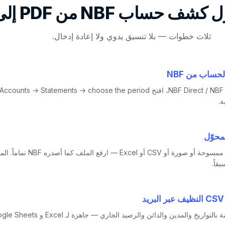
 حساب NBF من PDF إلى CSV؟
ثلاث خطوات — بلا تنسيق يدوي ولا إعادة إدخال.
حساب من NBF
ة.
محوّل
PDF أو صورة ممسوحة أو صورة أو CSV أو xcel
قاً.