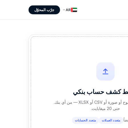
جرّب المحوّل
AR
ِط كشف حساب بنكي
PDF أو PDF ممسوح أو صورة أو CSV أو XLSX — من أي بنك.
حتى 20 ميغابايت.
اً
متعدد العملات
متعدد الحسابات