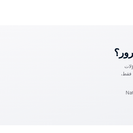
محوّلات
ل فقط،
National B