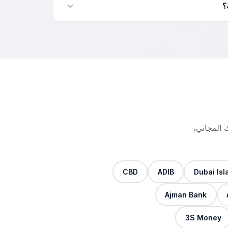
نعم. تُخزَّن الملفات المرفوعة مشفّرة، وتُستخدم فقط لإعداد ملف CSV الخاص بك، ولا تُشارك
ماية البيانات في دولة الإمارات.
 المجاني،
CBD
ADIB
Dubai Isl
Ajman Bank
3S Money