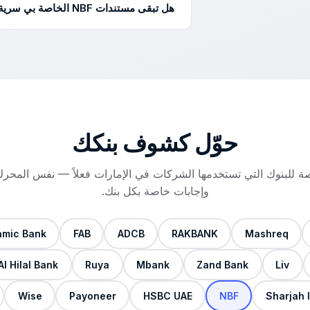
هل تبقى مستندات NBF الخاصة بي سرية؟
CSV النظيف إلى بريدك خلال دقائق.
مع أي طرف ثالث. عملياتنا متوافقة مع قانون ح
حوّل كشوف
بنكك
 للبنوك التي تستخدمها الشركات في الإمارات فعلاً — نفس المحرك
وإجابات خاصة بكل بنك.
amic Bank
FAB
ADCB
RAKBANK
Mashreq
Al Hilal Bank
Ruya
Mbank
Zand Bank
Liv
Wise
Payoneer
HSBC UAE
NBF
Sharjah 