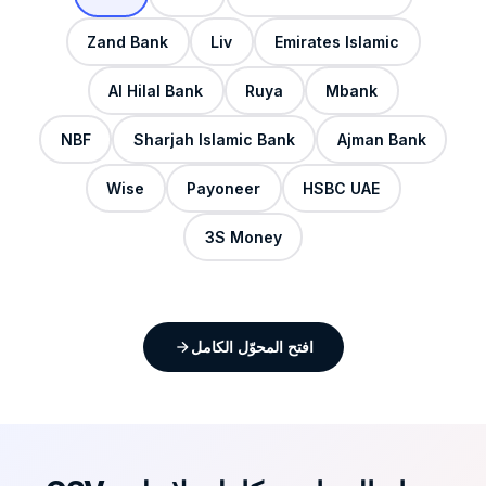
Zand Bank
Liv
Emirates Islamic
Al Hilal Bank
Ruya
Mbank
NBF
Sharjah Islamic Bank
Ajman Bank
Wise
Payoneer
HSBC UAE
3S Money
افتح المحوّل الكامل