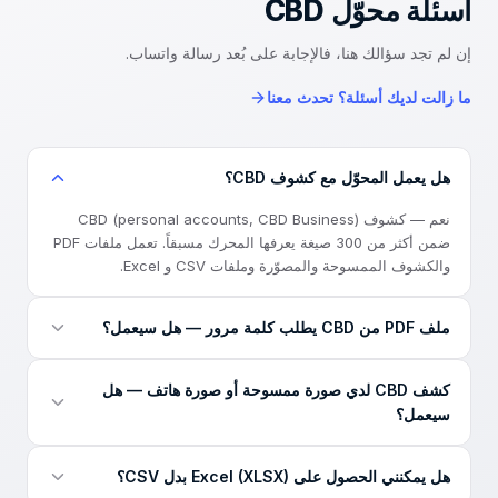
أسئلة محوّل
CBD
إن لم تجد سؤالك هنا، فالإجابة على بُعد رسالة واتساب.
ما زالت لديك أسئلة؟ تحدث معنا
هل يعمل المحوّل مع كشوف CBD؟
نعم — كشوف CBD (personal accounts, CBD Business)
ضمن أكثر من 300 صيغة يعرفها المحرك مسبقاً. تعمل ملفات PDF
والكشوف الممسوحة والمصوّرة وملفات CSV و Excel.
ملف PDF من CBD يطلب كلمة مرور — هل سيعمل؟
نعم. إذا كان ملف CBD محمياً بكلمة مرور، أدخل كلمة المرور التي
كشف CBD لدي صورة ممسوحة أو صورة هاتف — هل
حددها البنك عند الرفع — يفتح المحوّل الملف لهذا التحويل فقط ولا
سيعمل؟
يخزّنها.
نعم. يقرأ المحرك ملفات PDF الصورية والمستندات الممسوحة
هل يمكنني الحصول على Excel (XLSX) بدل CSV؟
وصور الهاتف، ثم يجري نفس فحوص الدقة صفاً بصف كما مع أي