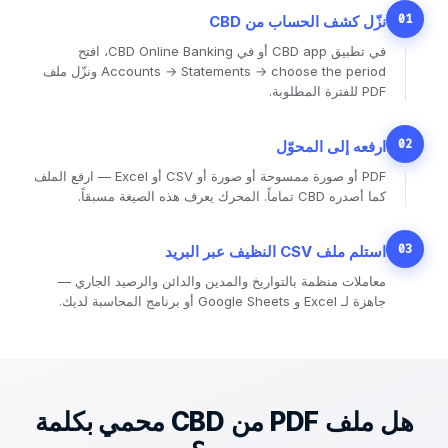
01
نزّل كشف الحساب من CBD
في تطبيق CBD app أو في CBD Online Banking، افتح
Accounts → Statements → choose the period ونزّل ملف
PDF للفترة المطلوبة.
02
ارفعه إلى المحوّل
PDF أو صورة ممسوحة أو صورة أو CSV أو Excel — ارفع الملف
كما أصدره CBD تماماً. المحرك يعرف هذه الصيغة مسبقاً.
03
استلم ملف CSV النظيف عبر البريد
معاملات منظمة بالتواريخ والمدين والدائن والرصيد الجاري —
جاهزة لـ Excel و Google Sheets أو برنامج المحاسبة لديك.
هل ملف PDF من CBD محمي بكلمة