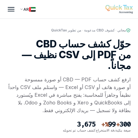
AR
مجاني · كشوف CBD مدعومة · من تطوير QuickTax
حوّل كشف حساب CBD
من PDF إلى CSV نظيف —
مجاناً.
ارفع كشف حساب CBD — PDF أو صورة ممسوحة
أو صورة هاتف أو CSV أو Excel — واستلم ملف CSV واحداً
نظيفاً وجاهزاً للمحاسبة: يفتح مباشرة في Excel ويُستورد
إلى QuickBooks و Xero و Zoho Books و Odoo. بلا
بطاقة ولا تسجيل — بريدك الإلكتروني فقط.
3,675
99
300
%+
+
صيغة بنكية
دقة الاستخراج
كشف حساب تم تحويله