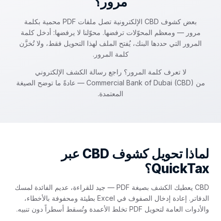
مرور؟
بعض كشوف CBD الإلكترونية تصل ملفات PDF محمية بكلمة
مرور — ومعظم المحوّلات ترفضها. محوّلنا لا يرفضها: أدخل كلمة
المرور التي حددها البنك، يُفتح الملف لهذا التحويل فقط، ولا تُخزَّن
كلمة المرور.
لا تعرف كلمة المرور؟ راجع رسالة الكشف الإلكتروني
من Commercial Bank of Dubai (CBD) — عادةً ما توضح الصيغة
المعتمدة.
لماذا تحويل كشوف CBD عبر
QuickTax؟
CBD يعطيك الكشف بصيغة PDF — جيد للقراءة، عديم الفائدة لمسك
الدفاتر. إعادة إدخال الصفوف في Excel بطيئة ومحفوفة بالأخطاء،
والأدوات العامة لتحويل PDF تخلط الأعمدة وتُسقط أسطراً دون تنبيه.