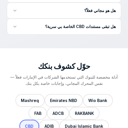
PDF رقمي.
يسلّم المحوّل ملف CSV نظيفاً — الصيغة العالمية التي تفتح
هل هو مجاني فعلاً؟
مباشرة في Excel و Google Sheets بنقرة واحدة وتُستورد
إلى QuickBooks و Xero و Zoho Books و Odoo. إن احتجت
نعم — مجاني بالكامل. بلا بطاقة ولا تسجيل: ارفع كشف CBD،
XLSX تحديداً فاحفظ الملف من Excel.
هل تبقى مستندات CBD الخاصة بي سرية؟
أدخل بريدك الإلكتروني، ويصل ملف CSV النظيف إلى بريدك خلال
دقائق.
نعم. تُخزَّن الملفات المرفوعة مشفّرة، وتُستخدم فقط لإعداد ملف
CSV الخاص بك، ولا تُشارك مع أي طرف ثالث. عملياتنا متوافقة
مع قانون حماية البيانات في دولة الإمارات.
حوّل كشوف
بنكك
أدلة مخصصة للبنوك التي تستخدمها الشركات في الإمارات فعلاً —
نفس المحرك المجاني، وإجابات خاصة بكل بنك.
Mashreq
Emirates NBD
Wio Bank
FAB
ADCB
RAKBANK
CBD
ADIB
Dubai Islamic Bank