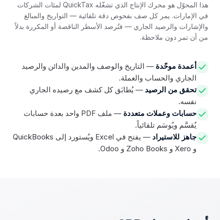
هذا المحوّل هو محرك الإنتاج الذي تشغّله QuickTax لمئات الشركات
في الإمارات. يمر كل صف بفحوص دقة تلقائية — التواريخ والمبالغ
والإشارات والرصيد الجاري — فتُرصد الأسطر الناقصة أو المكررة بدلاً
من أن تمر دون ملاحظة.
أعمدة موحّدة
— التاريخ والوصف والمدين والدائن والرصيد
الجاري والحساب والعملة.
تحقق من الرصيد
— يُطابَق كل كشف مع رصيده الجاري
نفسه.
حسابات وعملات متعددة
— ملف PDF واحد بعدة حسابات
يُقسَّم ويُوسَم تلقائياً.
جاهز للاستيراد
— يفتح في Excel ويُستورد إلى QuickBooks
و Xero و Zoho Books و Odoo.