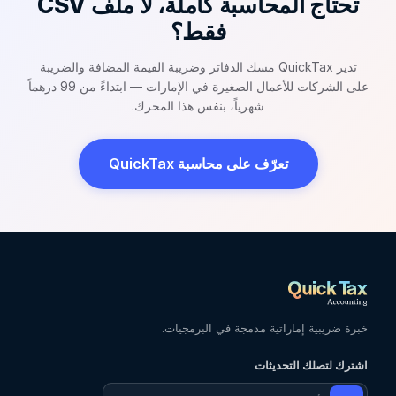
تحتاج المحاسبة كاملة، لا ملف CSV
فقط؟
تدير QuickTax مسك الدفاتر وضريبة القيمة المضافة والضريبة
على الشركات للأعمال الصغيرة في الإمارات — ابتداءً من 99 درهماً
شهرياً، بنفس هذا المحرك.
تعرّف على محاسبة QuickTax
خبرة ضريبية إماراتية مدمجة في البرمجيات.
اشترك لتصلك التحديثات