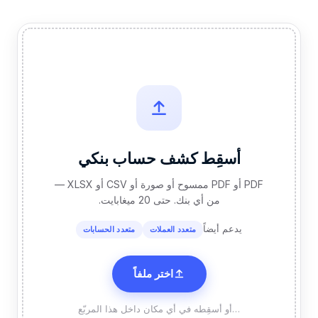
أسقِط كشف حساب بنكي
PDF أو PDF ممسوح أو صورة أو CSV أو XLSX —
من أي بنك. حتى 20 ميغابايت.
يدعم أيضاً
متعدد العملات
متعدد الحسابات
اختر ملفاً
…أو أسقِطه في أي مكان داخل هذا المربّع