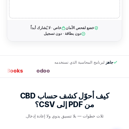
خضع لفحص الأمان
خاص · لا يُشارك أبداً
دون بطاقة · دون تسجيل
جاهز
لبرنامج المحاسبة الذي تستخدمه
o Books
odoo
كيف أحوّل كشف حساب CBD
من PDF إلى CSV؟
ثلاث خطوات — بلا تنسيق يدوي ولا إعادة إدخال.