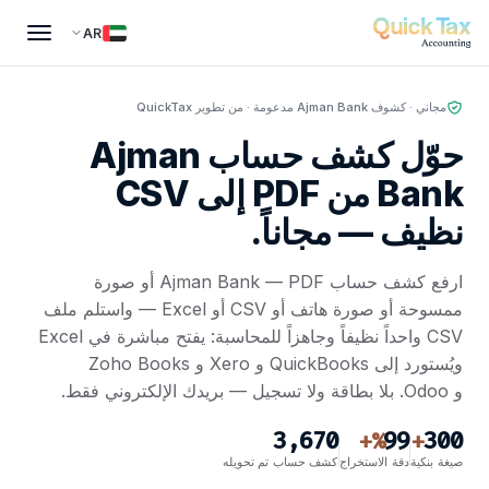
AR
مجاني · كشوف Ajman Bank مدعومة · من تطوير QuickTax
حوّل كشف حساب Ajman
Bank من PDF إلى CSV
نظيف —
مجاناً.
ارفع كشف حساب Ajman Bank — PDF أو صورة
ممسوحة أو صورة هاتف أو CSV أو Excel — واستلم ملف
CSV واحداً نظيفاً وجاهزاً للمحاسبة: يفتح مباشرة في Excel
ويُستورد إلى QuickBooks و Xero و Zoho Books
و Odoo. بلا بطاقة ولا تسجيل — بريدك الإلكتروني فقط.
3,670
99
300
%+
+
صيغة بنكية
دقة الاستخراج
كشف حساب تم تحويله