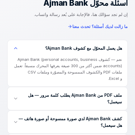
أسئلة محوّل
Ajman Bank
إن لم تجد سؤالك هنا، فالإجابة على بُعد رسالة واتساب.
ما زالت لديك أسئلة؟ تحدث معنا
هل يعمل المحوّل مع كشوف Ajman Bank؟
نعم — كشوف Ajman Bank (personal accounts, business
accounts) ضمن أكثر من 300 صيغة يعرفها المحرك مسبقاً. تعمل
ملفات PDF والكشوف الممسوحة والمصوّرة وملفات CSV
و Excel.
ملف PDF من Ajman Bank يطلب كلمة مرور — هل
سيعمل؟
نعم. إذا كان ملف Ajman Bank محمياً بكلمة مرور، أدخل كلمة
كشف Ajman Bank لدي صورة ممسوحة أو صورة هاتف —
المرور التي حددها البنك عند الرفع — يفتح المحوّل الملف لهذا
هل سيعمل؟
التحويل فقط ولا يخزّنها.