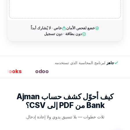
خضع لفحص الأمان
خاص · لا يُشارك أبداً
دون بطاقة · دون تسجيل
جاهز
لبرنامج المحاسبة الذي تستخدمه
 Books
odoo
كيف أحوّل كشف حساب Ajman
Bank من PDF إلى CSV؟
ثلاث خطوات — بلا تنسيق يدوي ولا إعادة إدخال.