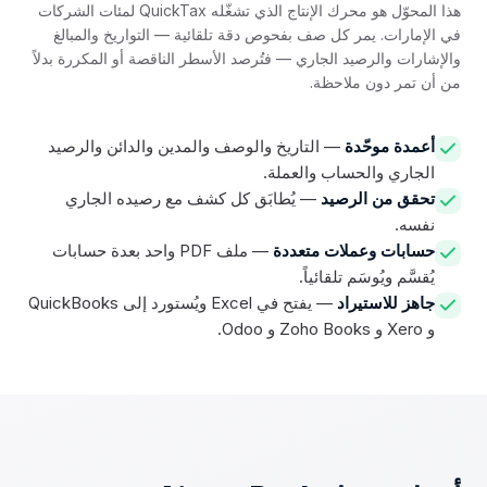
هذا المحوّل هو محرك الإنتاج الذي تشغّله QuickTax لمئات الشركات
في الإمارات. يمر كل صف بفحوص دقة تلقائية — التواريخ والمبالغ
والإشارات والرصيد الجاري — فتُرصد الأسطر الناقصة أو المكررة بدلاً
من أن تمر دون ملاحظة.
أعمدة موحّدة
— التاريخ والوصف والمدين والدائن والرصيد
الجاري والحساب والعملة.
تحقق من الرصيد
— يُطابَق كل كشف مع رصيده الجاري
نفسه.
حسابات وعملات متعددة
— ملف PDF واحد بعدة حسابات
يُقسَّم ويُوسَم تلقائياً.
جاهز للاستيراد
— يفتح في Excel ويُستورد إلى QuickBooks
و Xero و Zoho Books و Odoo.