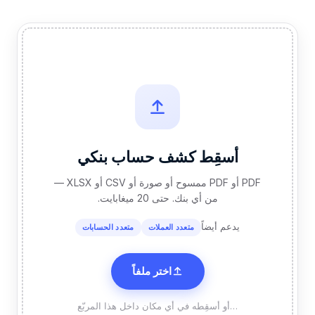
أسقِط كشف حساب بنكي
PDF أو PDF ممسوح أو صورة أو CSV أو XLSX —
من أي بنك. حتى 20 ميغابايت.
يدعم أيضاً
متعدد العملات
متعدد الحسابات
اختر ملفاً
…أو أسقِطه في أي مكان داخل هذا المربّع