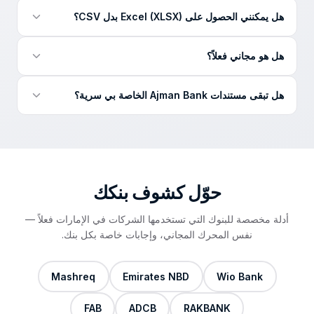
نعم. يقرأ المحرك ملفات PDF الصورية والمستندات الممسوحة
هل يمكنني الحصول على Excel (XLSX) بدل CSV؟
وصور الهاتف، ثم يجري نفس فحوص الدقة صفاً بصف كما مع أي
PDF رقمي.
يسلّم المحوّل ملف CSV نظيفاً — الصيغة العالمية التي تفتح
هل هو مجاني فعلاً؟
مباشرة في Excel و Google Sheets بنقرة واحدة وتُستورد
إلى QuickBooks و Xero و Zoho Books و Odoo. إن احتجت
نعم — مجاني بالكامل. بلا بطاقة ولا تسجيل: ارفع كشف Ajman
XLSX تحديداً فاحفظ الملف من Excel.
هل تبقى مستندات Ajman Bank الخاصة بي سرية؟
Bank، أدخل بريدك الإلكتروني، ويصل ملف CSV النظيف
إلى بريدك خلال دقائق.
نعم. تُخزَّن الملفات المرفوعة مشفّرة، وتُستخدم فقط لإعداد ملف
CSV الخاص بك، ولا تُشارك مع أي طرف ثالث. عملياتنا متوافقة
مع قانون حماية البيانات في دولة الإمارات.
حوّل كشوف
بنكك
أدلة مخصصة للبنوك التي تستخدمها الشركات في الإمارات فعلاً —
نفس المحرك المجاني، وإجابات خاصة بكل بنك.
Mashreq
Emirates NBD
Wio Bank
FAB
ADCB
RAKBANK