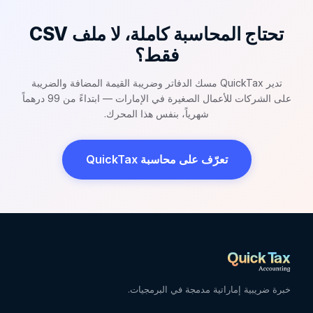
تحتاج المحاسبة كاملة، لا ملف CSV
فقط؟
تدير QuickTax مسك الدفاتر وضريبة القيمة المضافة والضريبة
على الشركات للأعمال الصغيرة في الإمارات — ابتداءً من 99 درهماً
شهرياً، بنفس هذا المحرك.
تعرّف على محاسبة QuickTax
خبرة ضريبية إماراتية مدمجة في البرمجيات.