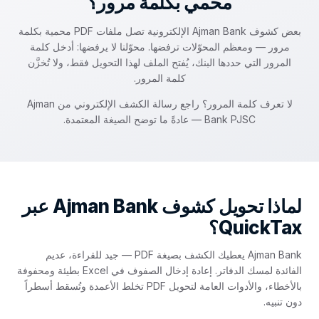
محمي بكلمة مرور؟
بعض كشوف Ajman Bank الإلكترونية تصل ملفات PDF محمية بكلمة
مرور — ومعظم المحوّلات ترفضها. محوّلنا لا يرفضها: أدخل كلمة
المرور التي حددها البنك، يُفتح الملف لهذا التحويل فقط، ولا تُخزَّن
كلمة المرور.
لا تعرف كلمة المرور؟ راجع رسالة الكشف الإلكتروني من Ajman
Bank PJSC — عادةً ما توضح الصيغة المعتمدة.
لماذا تحويل كشوف Ajman Bank عبر
QuickTax؟
Ajman Bank يعطيك الكشف بصيغة PDF — جيد للقراءة، عديم
الفائدة لمسك الدفاتر. إعادة إدخال الصفوف في Excel بطيئة ومحفوفة
بالأخطاء، والأدوات العامة لتحويل PDF تخلط الأعمدة وتُسقط أسطراً
دون تنبيه.