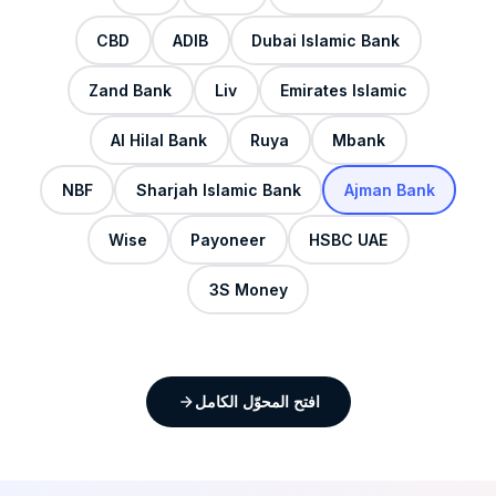
CBD
ADIB
Dubai Islamic Bank
Zand Bank
Liv
Emirates Islamic
Al Hilal Bank
Ruya
Mbank
NBF
Sharjah Islamic Bank
Ajman Bank
Wise
Payoneer
HSBC UAE
3S Money
افتح المحوّل الكامل