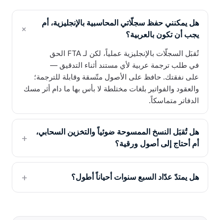
هل يمكنني حفظ سجلّاتي المحاسبية بالإنجليزية، أم
يجب أن تكون بالعربية؟
تُقبَل السجلّات بالإنجليزية عملياً، لكن لـ FTA الحق
في طلب ترجمة عربية لأي مستند أثناء التدقيق —
على نفقتك. حافظ على الأصول متّسقة وقابلة للترجمة؛
والعقود والفواتير بلغات مختلطة لا بأس بها ما دام أثر مسك
الدفاتر متماسكاً.
هل تُقبَل النسخ الممسوحة ضوئياً والتخزين السحابي،
أم أحتاج إلى أصول ورقية؟
هل يمتدّ عدّاد السبع سنوات أحياناً أطول؟