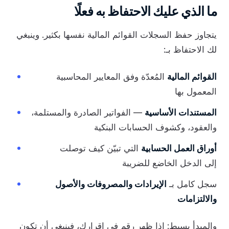
ما الذي عليك الاحتفاظ به فعلًا
يتجاوز حفظ السجلات القوائم المالية نفسها بكثير. وينبغي
لك الاحتفاظ بـ:
القوائم المالية
المُعدّة وفق المعايير المحاسبية
المعمول بها
المستندات الأساسية
— الفواتير الصادرة والمستلمة،
والعقود، وكشوف الحسابات البنكية
أوراق العمل الحسابية
التي تبيّن كيف توصلت
إلى الدخل الخاضع للضريبة
سجل كامل بـ
الإيرادات والمصروفات والأصول
والالتزامات
والمبدأ بسيط: إذا ظهر رقم في إقرارك، فينبغي أن تكون