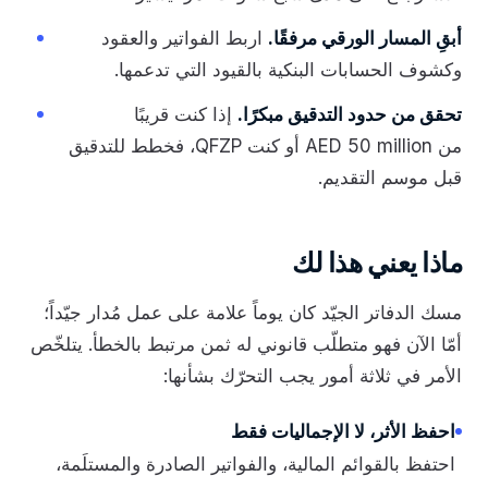
أبقِ المسار الورقي مرفقًا.
اربط الفواتير والعقود
وكشوف الحسابات البنكية بالقيود التي تدعمها.
تحقق من حدود التدقيق مبكرًا.
إذا كنت قريبًا
من AED 50 million أو كنت QFZP، فخطط للتدقيق
قبل موسم التقديم.
ماذا يعني هذا لك
مسك الدفاتر الجيّد كان يوماً علامة على عمل مُدار جيّداً؛
أمّا الآن فهو متطلّب قانوني له ثمن مرتبط بالخطأ. يتلخّص
الأمر في ثلاثة أمور يجب التحرّك بشأنها:
احفظ الأثر، لا الإجماليات فقط
احتفظ بالقوائم المالية، والفواتير الصادرة والمستلَمة،