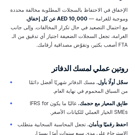
الإخفاق في الاحتفاظ بالسجلات المطلوبة مخالفة محددة
وموجبة للغرامة —
AED 10,000 عن كل إخفاق
،
مع احتمال التصعيد في حال تكرار المخالفات. وإلى جانب
الغرامة، تجعل السجلات الضعيفة اجتياز أي تدقيق من الـ
FTA أصعب بكثير، وتقوّض مصداقية أرقامك.
روتين عملي لمسك الدفاتر
سجّل أولًا بأول.
مسك الدفاتر شهريًا أفضل دائمًا
من السباق المحموم في نهاية العام.
طابِق المعيار مع حجمك.
غالبًا ما يكون IFRS for
SMEs الخيار العملي للكيانات الأصغر.
احفظ رقميًا وبأمان.
تجعل المحاسبة السحابية متطلب
الاسترجاع على مدى سبع سنوات أمرًا يسيرًا.