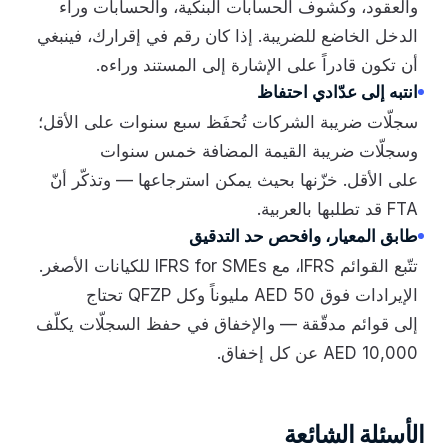
والعقود، وكشوف الحسابات البنكية، والحسابات وراء
الدخل الخاضع للضريبة. إذا كان رقم في إقرارك، فينبغي
أن تكون قادراً على الإشارة إلى المستند وراءه.
انتبه إلى عدّادي احتفاظ
سجلّات ضريبة الشركات تُحفَظ سبع سنوات على الأقل؛
وسجلّات ضريبة القيمة المضافة خمس سنوات
على الأقل. خزّنها بحيث يمكن استرجاعها — وتذكّر أنّ
FTA قد تطلبها بالعربية.
طابق المعيار، وافحص حد التدقيق
تتّبع القوائم IFRS، مع IFRS for SMEs للكيانات الأصغر.
الإيرادات فوق AED 50 مليوناً وكل QFZP تحتاج
إلى قوائم مدقّقة — والإخفاق في حفظ السجلّات يكلّف
AED 10,000 عن كل إخفاق.
الأسئلة الشائعة